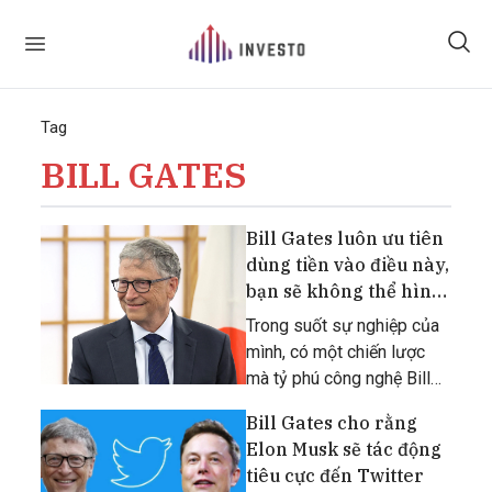
Tag
BILL GATES
Bill Gates luôn ưu tiên
dùng tiền vào điều này,
bạn sẽ không thể hình
dung tới
Trong suốt sự nghiệp của
mình, có một chiến lược
mà tỷ phú công nghệ Bill
Gates luôn ưu tiên và điều
Bill Gates cho rằng
đó có thể không giống với
Elon Musk sẽ tác động
những gì bạn nghĩ tới.
tiêu cực đến Twitter