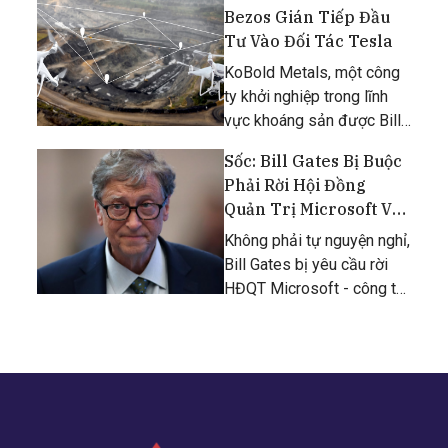
Bezos Gián Tiếp Đầu
Tư Vào Đối Tác Tesla
KoBold Metals, một công
ty khởi nghiệp trong lĩnh
vực khoáng sản được Bill
Gates và Jeff Bezos hậu
Sốc: Bill Gates Bị Buộc
thuẫn, đã hợp tác với BHP
Phải Rời Hội Đồng
để khai thác kim loại sử
Quản Trị Microsoft Vào
dụng cho xe điện.
Năm Ngoái
Không phải tự nguyện nghỉ,
Bill Gates bị yêu cầu rời
HĐQT Microsoft - công ty
do chính ông đồng sáng
lập.