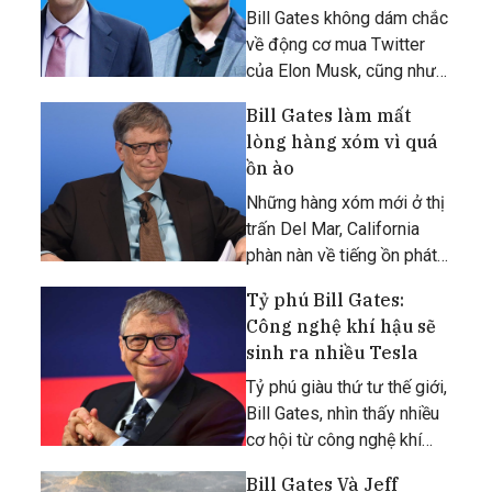
Bill Gates không dám chắc
về động cơ mua Twitter
của Elon Musk, cũng như
cho rằng mạng xã hội phải
Bill Gates làm mất
đóng vai trò trong việc
lòng hàng xóm vì quá
ngăn chặn tin giả phát tán.
ồn ào
Những hàng xóm mới ở thị
trấn Del Mar, California
phàn nàn về tiếng ồn phát
ra từ dinh thự được cho là
Tỷ phú Bill Gates:
của tỷ phú Bill Gates, dù
Công nghệ khí hậu sẽ
người đại diện của ông
sinh ra nhiều Tesla
phủ nhận tin này.
Tỷ phú giàu thứ tư thế giới,
Bill Gates, nhìn thấy nhiều
cơ hội từ công nghệ khí
hậu.
Bill Gates Và Jeff