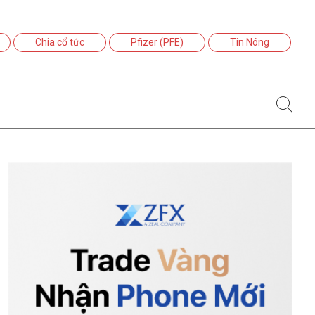
Chia cổ tức
Pfizer (PFE)
Tin Nóng