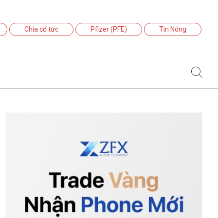
Chia cổ tức
Pfizer (PFE)
Tin Nóng