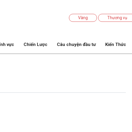
Vàng
Thương vụ
ĩnh vực
Chiến Lược
Câu chuyện đầu tư
Kiến Thức