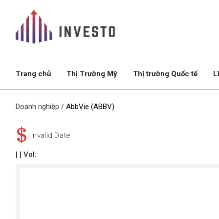
Trang chủ
Thị Trường Mỹ
Thị trường Quốc tế
L
Doanh nghiệp
AbbVie (ABBV)
/
$
Invalid Date
|
| Vol: