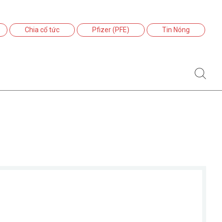
Chia cổ tức
Pfizer (PFE)
Tin Nóng