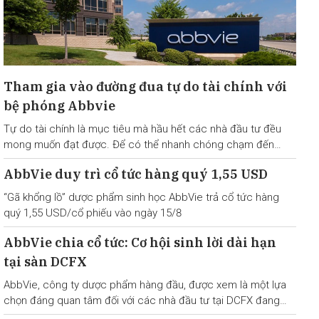
Tham gia vào đường đua tự do tài chính với
bệ phóng Abbvie
Tự do tài chính là mục tiêu mà hầu hết các nhà đầu tư đều
mong muốn đạt được. Để có thể nhanh chóng chạm đến
vạch đích này, lựa chọn mã cổ phiếu vượt trội trên thị trường
AbbVie duy trì cổ tức hàng quý 1,55 USD
và có tiềm năng sinh trưởng tốt
“Gã khổng lồ” dược phẩm sinh học AbbVie trả cổ tức hàng
quý 1,55 USD/cổ phiếu vào ngày 15/8
AbbVie chia cổ tức: Cơ hội sinh lời dài hạn
tại sàn DCFX
AbbVie, công ty dược phẩm hàng đầu, được xem là một lựa
chọn đáng quan tâm đối với các nhà đầu tư tại DCFX đang
tìm kiếm cơ hội đạt được dòng thu nhập dài hạn và ổn định.