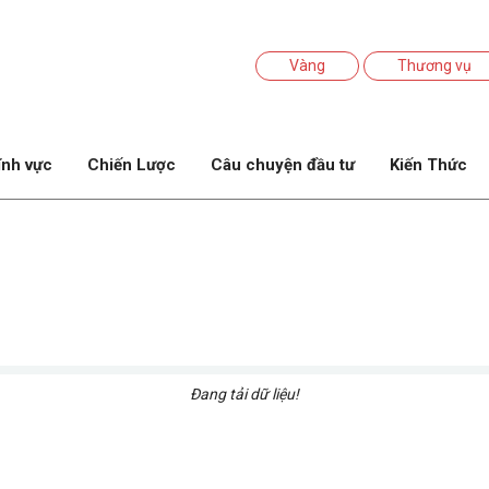
Vàng
Thương vụ
ĩnh vực
Chiến Lược
Câu chuyện đầu tư
Kiến Thức
Đang tải dữ liệu!