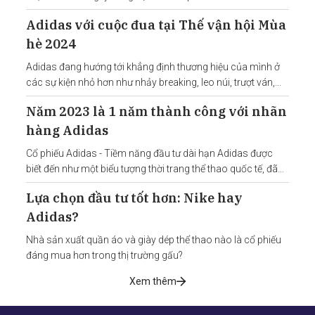
Adidas với cuộc đua tại Thế vận hội Mùa
hè 2024
Adidas đang hướng tới khẳng định thương hiệu của mình ở
các sự kiện nhỏ hơn như nhảy breaking, leo núi, trượt ván,...
Năm 2023 là 1 năm thành công với nhãn
hàng Adidas
Cổ phiếu Adidas - Tiềm năng đầu tư dài hạn Adidas được
biết đến như một biểu tượng thời trang thể thao quốc tế, đã
khẳng định vị thế của mình qua việc kết hợp chất lượng và
Lựa chọn đầu tư tốt hơn: Nike hay
sáng tạo lên trên các sản
Adidas?
Nhà sản xuất quần áo và giày dép thể thao nào là cổ phiếu
đáng mua hơn trong thị trường gấu?
Xem thêm