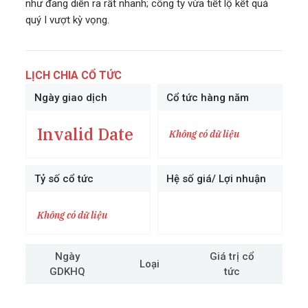
như đang diễn ra rất nhanh; công ty vừa tiết lộ kết quả
quý I vượt kỳ vọng.
LỊCH CHIA CỔ TỨC
Ngày giao dịch
Cổ tức hàng năm
Invalid Date
Không có dữ liệu
Tỷ số cổ tức
Hệ số giá/ Lợi nhuận
Không có dữ liệu
Ngày
Giá trị cổ
Loại
GDKHQ
tức
cô