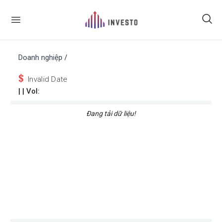
Doanh nghiệp
/
$
Invalid Date
|
| Vol:
Đang tải dữ liệu!