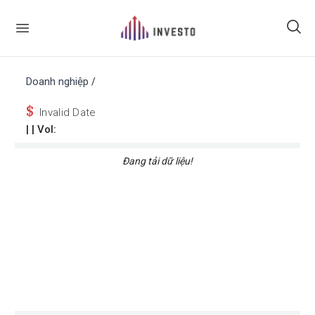
Doanh nghiệp
/
$
Invalid Date
|
| Vol:
Đang tải dữ liệu!