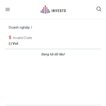
Doanh nghiệp
/
$
Invalid Date
|
| Vol:
Đang tải dữ liệu!