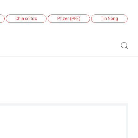
Chia cổ tức
Pfizer (PFE)
Tin Nóng