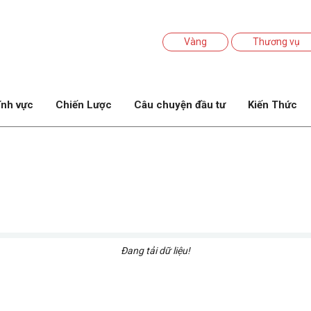
Vàng
Thương vụ
ĩnh vực
Chiến Lược
Câu chuyện đầu tư
Kiến Thức
Đang tải dữ liệu!