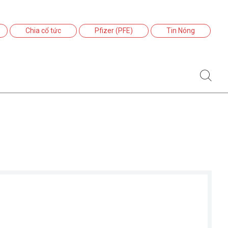
Chia cổ tức
Pfizer (PFE)
Tin Nóng