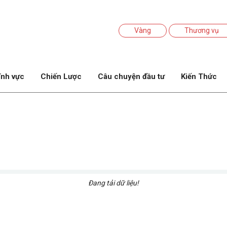
Vàng
Thương vụ
ĩnh vực
Chiến Lược
Câu chuyện đầu tư
Kiến Thức
Đang tải dữ liệu!