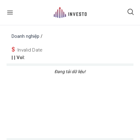
Doanh nghiệp
/
$
Invalid Date
|
| Vol:
Đang tải dữ liệu!