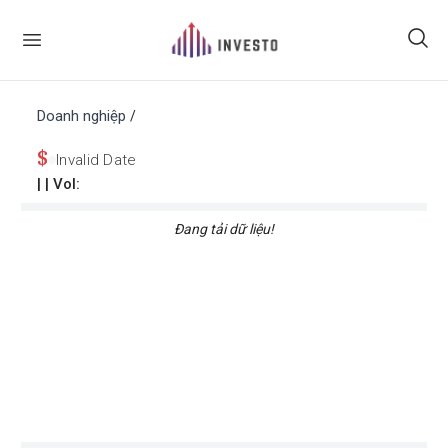
Doanh nghiệp
/
$
Invalid Date
|
| Vol:
Đang tải dữ liệu!