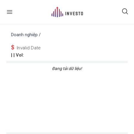
Doanh nghiệp
/
$
Invalid Date
|
| Vol:
Đang tải dữ liệu!