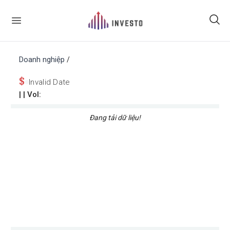
Doanh nghiệp
/
$
Invalid Date
|
| Vol:
Đang tải dữ liệu!