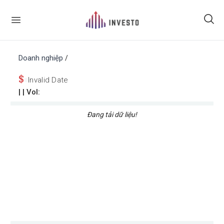
Doanh nghiệp
/
$
Invalid Date
|
| Vol:
Đang tải dữ liệu!