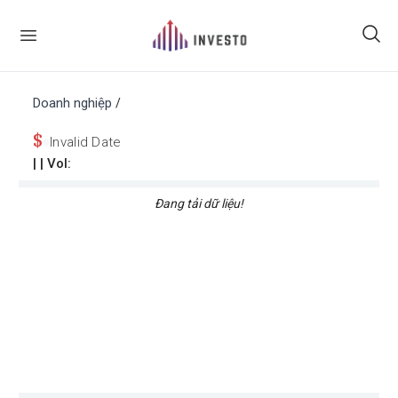
Doanh nghiệp
/
$
Invalid Date
|
| Vol:
Đang tải dữ liệu!