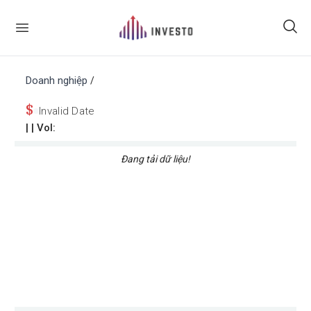
Doanh nghiệp
/
$
Invalid Date
|
| Vol:
Đang tải dữ liệu!