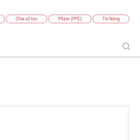
Chia cổ tức
Pfizer (PFE)
Tin Nóng