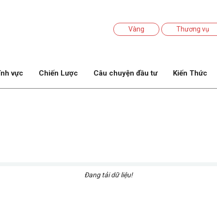
Vàng
Thương vụ
ĩnh vực
Chiến Lược
Câu chuyện đầu tư
Kiến Thức
Đang tải dữ liệu!