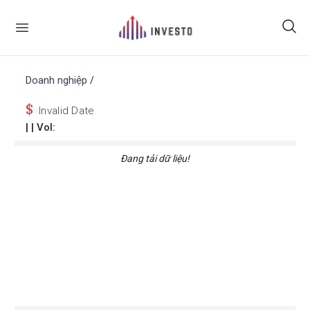
Doanh nghiệp
/
$
Invalid Date
|
| Vol:
Đang tải dữ liệu!