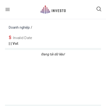
Doanh nghiệp
/
$
Invalid Date
|
| Vol:
Đang tải dữ liệu!