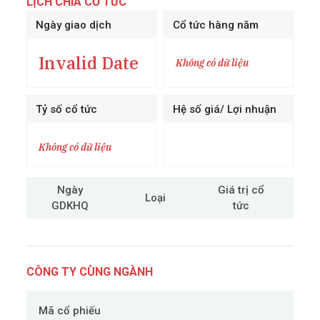
LỊCH CHIA CỔ TỨC
Ngày giao dịch
Cổ tức hàng năm
Invalid Date
Không có dữ liệu
Tỷ số cổ tức
Hệ số giá/ Lợi nhuận
Không có dữ liệu
Ngày
Giá trị cổ
Loại
GDKHQ
tức
cô
CÔNG TY CÙNG NGÀNH
Mã cổ phiếu