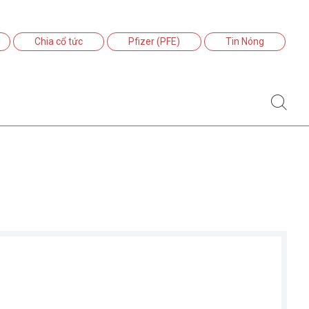
Chia cổ tức
Pfizer (PFE)
Tin Nóng