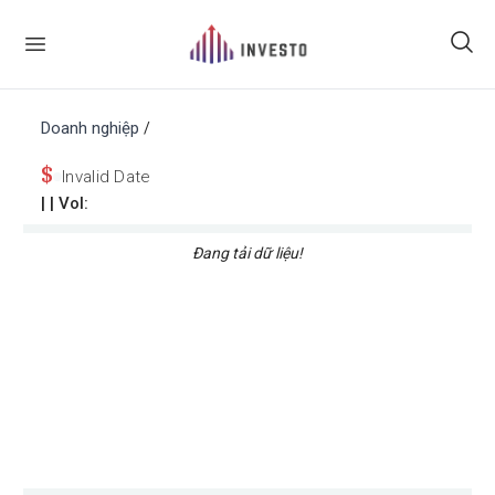
Doanh nghiệp
/
$
Invalid Date
|
| Vol:
Đang tải dữ liệu!