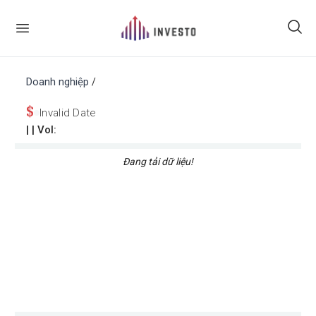
Doanh nghiệp
/
$
Invalid Date
|
| Vol:
Đang tải dữ liệu!