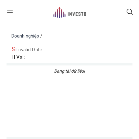
Doanh nghiệp
/
$
Invalid Date
|
| Vol:
Đang tải dữ liệu!