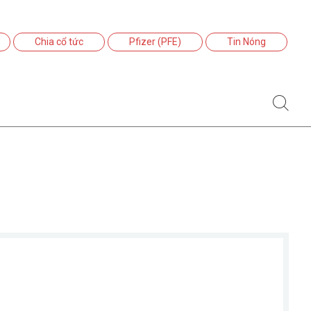
Chia cổ tức
Pfizer (PFE)
Tin Nóng