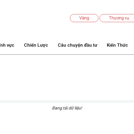
Vàng
Thương vụ
ĩnh vực
Chiến Lược
Câu chuyện đầu tư
Kiến Thức
Đang tải dữ liệu!