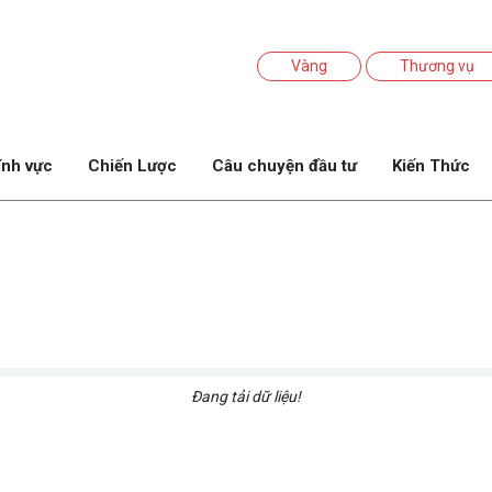
Vàng
Thương vụ
ĩnh vực
Chiến Lược
Câu chuyện đầu tư
Kiến Thức
Đang tải dữ liệu!