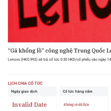
“Gã khổng lồ” công nghệ Trung Quốc L
Lenovo (HKG:992) sẽ trả cổ tức 0.30 HKD/cổ phiếu vào ngày 14
LỊCH CHIA CỔ TỨC
Ngày giao dịch
Cổ tức hàng năm
Invalid Date
Không có dữ liệu