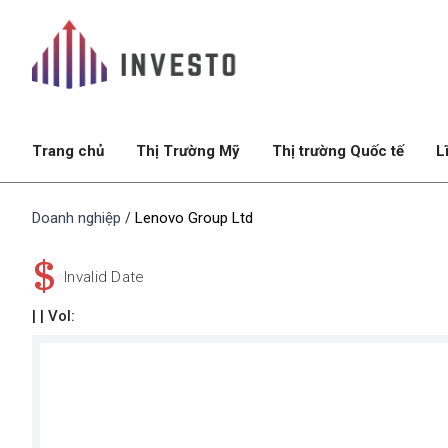
Trang chủ
Thị Trường Mỹ
Thị trường Quốc tế
L
Doanh nghiệp
Lenovo Group Ltd
/
$
Invalid Date
|
| Vol: