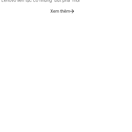
Lenovo liên tục có những “bứt phá" mới
Xem thêm