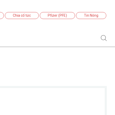
Chia cổ tức
Pfizer (PFE)
Tin Nóng