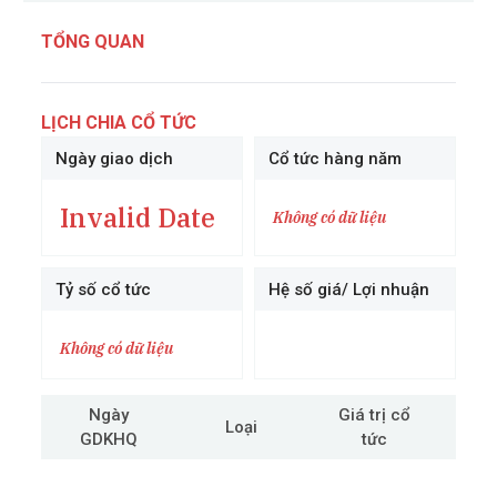
TỔNG QUAN
LỊCH CHIA CỔ TỨC
Ngày giao dịch
Cổ tức hàng năm
Invalid Date
Không có dữ liệu
Tỷ số cổ tức
Hệ số giá/ Lợi nhuận
Không có dữ liệu
Ngày
Giá trị cổ
Loại
GDKHQ
tức
cô