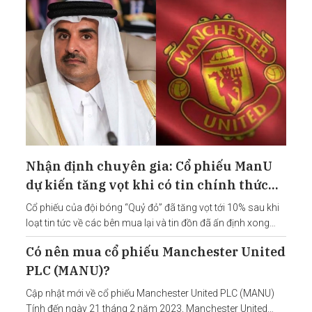
Nhận định chuyên gia: Cổ phiếu ManU
dự kiến tăng vọt khi có tin chính thức
mua lại thành công
Cổ phiếu của đội bóng “Quỷ đỏ” đã tăng vọt tới 10% sau khi
loạt tin tức về các bên mua lại và tin đồn đã ấn định xong
thương vụ, chỉ chờ chính thức thông cáo.
Có nên mua cổ phiếu Manchester United
PLC (MANU)?
Cập nhật mới về cổ phiếu Manchester United PLC (MANU)
Tính đến ngày 21 tháng 2 năm 2023, Manchester United