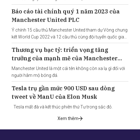
PLC có giá trị vốn hóa thị trường là 4,3 tỷ đô la Mỹ, xếp thứ 80
Báo cáo tài chính quý 1 năm 2023 của
trong số các công ty trong
Manchester United PLC
Ý chính 15 cầu thủ Manchester United tham dự Vòng chung
kết World Cup 2022 và 12 cầu thủ cùng đội tuyển quốc gia
vào tứ kết Số hội viên toàn cầu cao kỷ lục, hiện ở mức
Thương vụ bạc tỷ: triển vọng tăng
330.000 – cao nhất trong làng thể
trưởng của mạnh mẽ của Manchester
United
Manchester United là một cái tên không còn xa lạ gì đối với
người hâm mộ bóng đá.
Tesla trụ gần mức 900 USD sau dòng
tweet về ManU của Elon Musk
Tesla mất đà và kết thúc phiên thứ Tư trong sắc đỏ.
Xem thêm