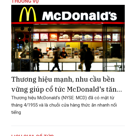
THƯƠNG VỤ
Thương hiệu mạnh, nhu cầu bền
vững giúp cổ tức McDonald's tăng
đều đặn
Thương hiệu McDonald's (NYSE: MCD) đã có mặt từ
tháng 4/1955 và là chuỗi cửa hàng thức ăn nhanh nổi
tiếng