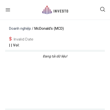
Doanh nghiệp
McDonald's (MCD)
/
$
Invalid Date
|
| Vol:
Đang tải dữ liệu!