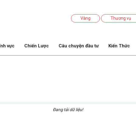
Vàng
Thương vụ
ĩnh vực
Chiến Lược
Câu chuyện đầu tư
Kiến Thức
Đang tải dữ liệu!