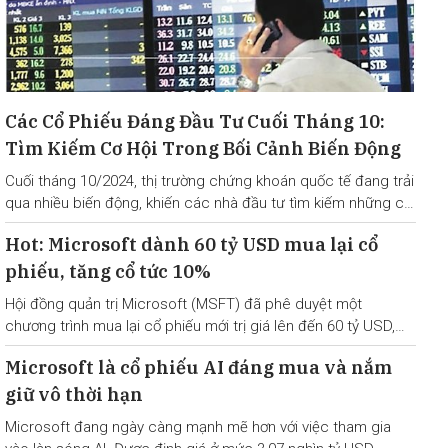
Các Cổ Phiếu Đáng Đầu Tư Cuối Tháng 10:
Tìm Kiếm Cơ Hội Trong Bối Cảnh Biến Động
Cuối tháng 10/2024, thị trường chứng khoán quốc tế đang trải
qua nhiều biến động, khiến các nhà đầu tư tìm kiếm những cơ
hội đầu tư hấp dẫn.
Hot: Microsoft dành 60 tỷ USD mua lại cổ
phiếu, tăng cổ tức 10%
Hội đồng quản trị Microsoft (MSFT) đã phê duyệt một
chương trình mua lại cổ phiếu mới trị giá lên đến 60 tỷ USD,
lớn nhất từ trước đến nay. “Gã khổng lồ” công nghệ Mỹ cũng
Microsoft là cổ phiếu AI đáng mua và nắm
công bố chia cổ tức hàng quý
giữ vô thời hạn
Microsoft đang ngày càng mạnh mẽ hơn với việc tham gia