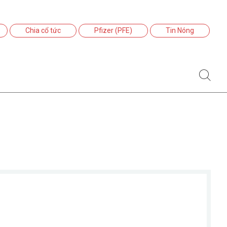
Chia cổ tức
Pfizer (PFE)
Tin Nóng