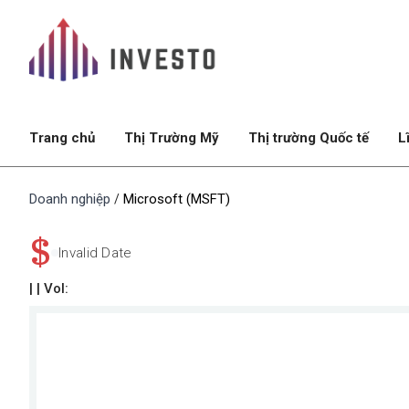
Trang chủ
Thị Trường Mỹ
Thị trường Quốc tế
L
Doanh nghiệp
Microsoft (MSFT)
/
$
Invalid Date
|
| Vol: