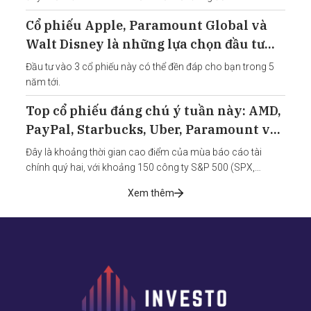
Cổ phiếu Apple, Paramount Global và
Walt Disney là những lựa chọn đầu tư
thông minh vì lý do này
Đầu tư vào 3 cổ phiếu này có thể đền đáp cho bạn trong 5
năm tới.
Top cổ phiếu đáng chú ý tuần này: AMD,
PayPal, Starbucks, Uber, Paramount và
một số mã khác
Đây là khoảng thời gian cao điểm của mùa báo cáo tài
chính quý hai, với khoảng 150 công ty S&P 500 (SPX,
+1,42%) dự kiến ​​báo cáo trong tuần này.
Xem thêm