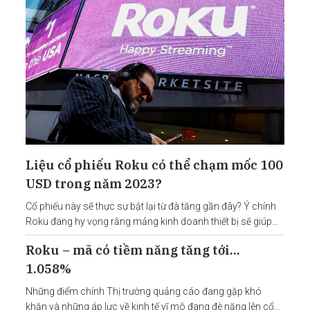
Liệu cổ phiếu Roku có thể chạm mốc 100
USD trong năm 2023?
Cổ phiếu này sẽ thực sự bật lại từ đà tăng gần đây? Ý chính
Roku đang hy vọng rằng mảng kinh doanh thiết bị sẽ giúp
hãng thúc đẩy tăng trưởng doanh thu. Đây là một trong
Roku – mã có tiềm năng tăng tới…
những cổ phiếu tăng trưởng hấp
1.058%
Những điểm chính Thị trường quảng cáo đang gặp khó
khăn và những áp lực về kinh tế vĩ mô đang đè nặng lên cổ