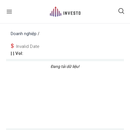
Doanh nghiệp
/
$
Invalid Date
|
| Vol:
Đang tải dữ liệu!