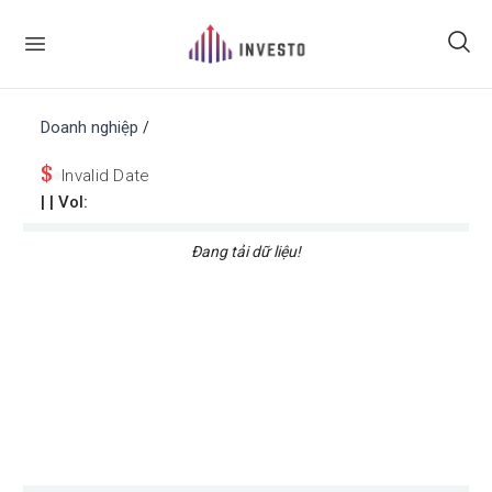
Doanh nghiệp
/
$
Invalid Date
|
| Vol:
Đang tải dữ liệu!