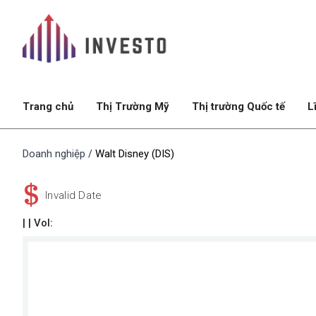
Trang chủ
Thị Trường Mỹ
Thị trường Quốc tế
L
Doanh nghiệp
Walt Disney (DIS)
/
$
Invalid Date
|
| Vol: