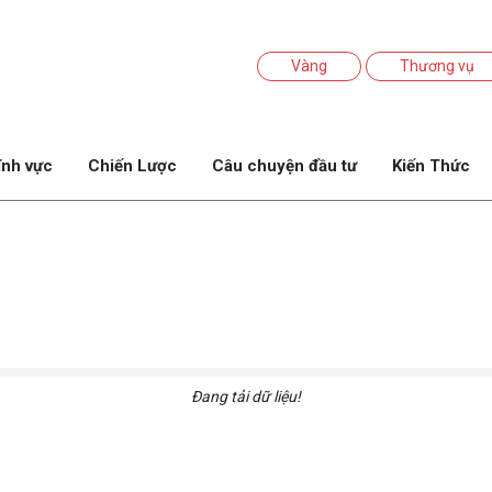
Vàng
Thương vụ
ĩnh vực
Chiến Lược
Câu chuyện đầu tư
Kiến Thức
Đang tải dữ liệu!