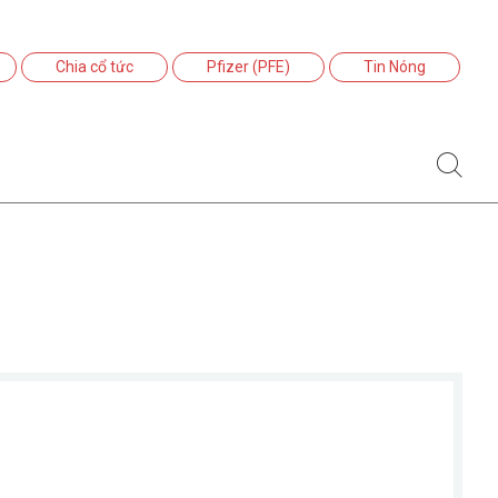
Chia cổ tức
Pfizer (PFE)
Tin Nóng