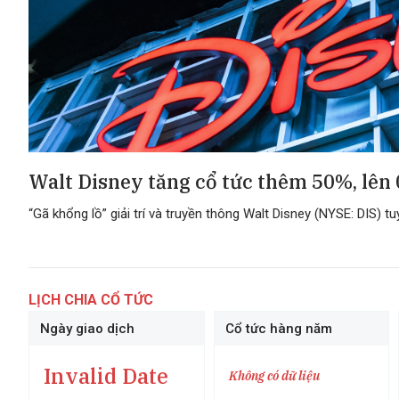
Walt Disney tăng cổ tức thêm 50%, lên
“Gã khổng lồ” giải trí và truyền thông Walt Disney (NYSE: DIS) 
LỊCH CHIA CỔ TỨC
Ngày giao dịch
Cổ tức hàng năm
Invalid Date
Không có dữ liệu