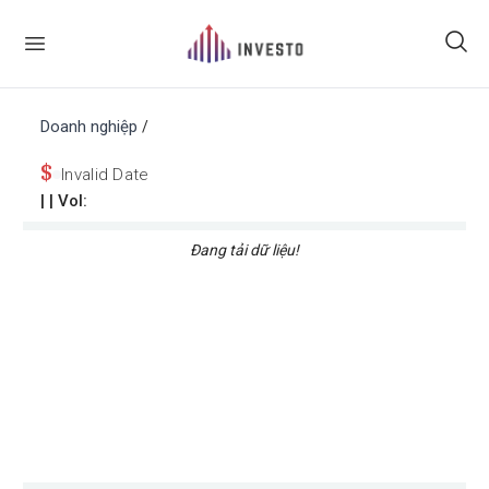
Doanh nghiệp
/
$
Invalid Date
|
| Vol:
Đang tải dữ liệu!