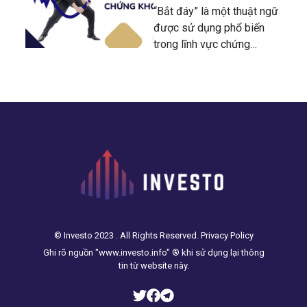
“Bắt đáy” là một thuật ngữ
được sử dụng phổ biến
trong lĩnh vực chứng
khoán, nó đề cập đến việc
mua cổ phiếu vào thời
điểm giá thấp nhất hoặc
đáy của chu kỳ suy giảm.
Đây được coi là việc làm
tiềm ẩn
© Investo 2023 . All Rights Reserved. Privacy Policy
Ghi rõ nguồn "www.investo.info" ® khi sử dụng lại thông
tin từ website này.