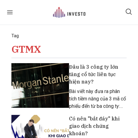
Tag
GTMX
Đâu là 3 công ty lớn
tăng cổ tức liên tục
hiện nay?
Bài viết này đưa ra phân
tích tiềm năng của 3 mã cổ
phiếu đến từ ba công ty:
Morgan Stanley, Trinity
Có nên "bắt đáy" khi
Industries và Robert Half.
giao dịch chứng
khoán?