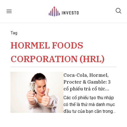
Tag
HORMEL FOODS
CORPORATION (HRL)
Coca-Cola, Hormel,
Procter & Gamble: 3
cổ phiếu trả cổ tức
chống suy thoái cho
Các cổ phiếu tạo thu nhập
danh mục đầu tư của
có thể là thứ mà danh mục
bạn
đầu tư của bạn cần trong
thời kỳ kinh tế bất ổn.