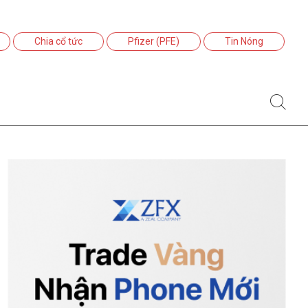
Chia cổ tức
Pfizer (PFE)
Tin Nóng