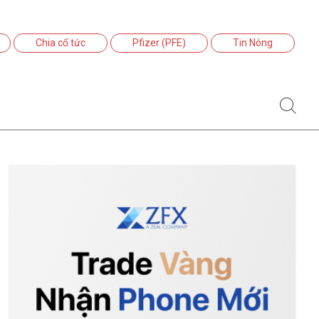
Chia cổ tức
Pfizer (PFE)
Tin Nóng