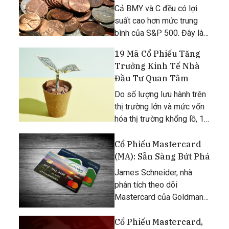
Ngay Kẻo Lỡ
Cả BMY và C đều có lợi
suất cao hơn mức trung
bình của S&P 500. Đây là 2
cổ phiếu cổ tức tốt nhất
19 Mã Cổ Phiếu Tăng
mà các nhà đầu tư nên
Trưởng Kinh Tế Nhà
mua ngay lúc này. [caption
Đầu Tư Quan Tâm
id="attachment_96933"
align="aligncenter" wid
Do số lượng lưu hành trên
thị trường lớn và mức vốn
hóa thị trường khổng lồ, 19
mã cổ phiếu của Mĩ luôn
được nhiều nhà đầu tư
Cổ Phiếu Mastercard
quan tâm.
(MA): Sẵn Sàng Bứt Phá
James Schneider, nhà
phân tích theo dõi
Mastercard của Goldman
Sachs, tin rằng
MasterCard đang trên đà
Cổ Phiếu Mastercard,