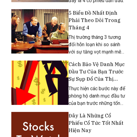
đây là 4 cổ phiếu dẫn đầu.
5 Biểu Đồ Nhất Định
Phải Theo Dõi Trong
Tháng 4
Thị trường tháng 3 tương
đối hỗn loạn khi so sánh
với sự tăng vọt mạnh mẽ
của tháng 1 và tháng 2.
Cách Bảo Vệ Danh Mục
Đầu Tư Của Bạn Trước
Sự Sụp Đổ Của Thị
Trường
Thực hiện các bước này để
phòng hộ danh mục đầu tư
của bạn trước những tổn
thất từ sự sụp đổ thị
Đây Là Những Cổ
trường tiếp theo.
Phiếu Cổ Tức Tốt Nhất
Hiện Nay