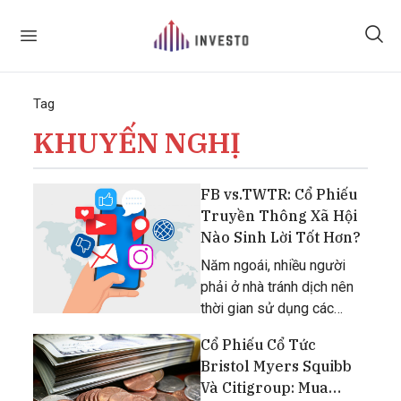
Tag
KHUYẾN NGHỊ
FB vs.TWTR: Cổ Phiếu
Truyền Thông Xã Hội
Nào Sinh Lời Tốt Hơn?
Năm ngoái, nhiều người
phải ở nhà tránh dịch nên
thời gian sử dụng các
phương tiện truyền thông
Cổ Phiếu Cổ Tức
xã hội cũng tăng lên.
Bristol Myers Squibb
Và Citigroup: Mua