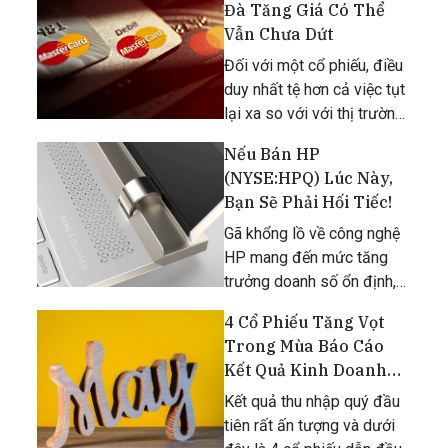
tăng trưởng hơn nữa dù nó
Đà Tăng Giá Có Thể
vốn đã có mức tăng
Vẫn Chưa Dứt
trưởng ấn tượng 48% từ
Đối với một cổ phiếu, điều
đầu năm đến nay.
duy nhất tệ hơn cả việc tụt
lại xa so với với thị trường
chung chính là vượt trội
Nếu Bán HP
quá nhiều so với thị trường.
(NYSE:HPQ) Lúc Này,
Bạn Sẽ Phải Hối Tiếc!
Gã khổng lồ về công nghệ
HP mang đến mức tăng
trưởng doanh số ổn định,
cải thiện biên lợi nhuận và
4 Cổ Phiếu Tăng Vọt
các khoản mua lại và cổ
Trong Mùa Báo Cáo
tức lớn ở mức định giá vô
Kết Quả Kinh Doanh
cùng thấp.
Này
Kết quả thu nhập quý đầu
tiên rất ấn tượng và dưới