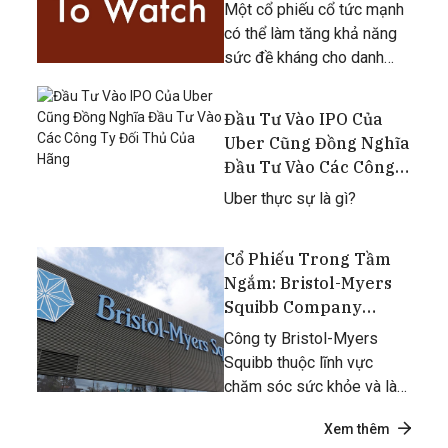
Một cổ phiếu cổ tức mạnh
có thể làm tăng khả năng
sức đề kháng cho danh
mục đầu tư của bạn trước
những diễn biến bất lợi,
Đầu Tư Vào IPO Của
không ngờ.
Uber Cũng Đồng Nghĩa
Đầu Tư Vào Các Công
Ty Đối Thủ Của Hãng
Uber thực sự là gì?
Cổ Phiếu Trong Tầm
Ngắm: Bristol-Myers
Squibb Company
(NYSE: BMY)
Công ty Bristol-Myers
Squibb thuộc lĩnh vực
chăm sóc sức khỏe và là
một phần của ngành sản
Xem thêm
xuất thuốc.