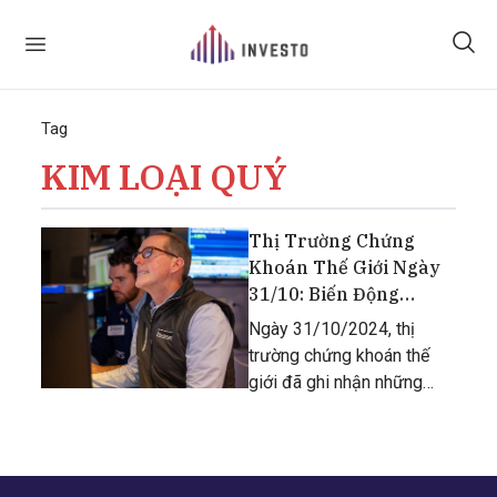
Tag
KIM LOẠI QUÝ
Thị Trường Chứng
Khoán Thế Giới Ngày
31/10: Biến Động
Trước Các Tín Hiệu
Ngày 31/10/2024, thị
Kinh Tế
trường chứng khoán thế
giới đã ghi nhận những
biến động mạnh mẽ, đặc
biệt là tại Mỹ và châu Âu,
khi nhà đầu tư phản ứng
với các tín hiệu kinh tế và