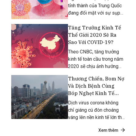
tỉnh thành của Trung Quốc
đang đối mặt với sự sụp
đổ kinh tế vì virus corona.
Tăng Trưởng Kinh Tế
Thế Giới 2020 Sẽ Ra
Sao Với COVID-19?
Theo CNBC, tăng trưởng
kinh tế toàn cầu trong năm
2020 sẽ chịu ảnh hưởng
nhẹ từ hậu quả mà COVID-
Thương Chiến, Bom Nợ
19 gây ra.
Và Dịch Bệnh Cùng
Bóp Nghẹt Kinh Tế
Trung Quốc
Dịch virus corona không
chỉ giáng cú đòn choáng
váng lên nền kinh tế lớn thứ
hai thế giới mà còn tăng
Xem thêm
"độc lực" của thương chiến