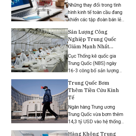
công với chiến lược
Những thay đổi trong tình
bán hàng giá rẻ
hình kinh tế toàn cầu đang
khiến các tập đoàn bán lẻ
của Trung Quốc điều chỉnh
Sản Lượng Công
mạnh chiến lược kinh
Nghiệp Trung Quốc
doanh, từ chỗ tập trung
Giảm Mạnh Nhất
vào các sản phẩm giá cao
Trong 30 Năm
chuyển hướng sang tiếp thị
Cục Thống kê quốc gia
Trung Quốc (NBS) ngày
16-3 công bố sản lượng
công nghiệp đã giảm mạnh
Trung Quốc Bơm
nhất trong vòng 30 năm
Thêm Tiền Cứu Kinh
qua vào 2 tháng đầu năm
Tế
2020 vì các biện pháp
mạnh tay kiềm chế dịch
Ngân hàng Trung ương
viêm hô hấp cấp
Trung Quốc vừa bơm thêm
14,3 tỷ USD vào hệ thống
tài chính, nhằm hỗ trợ nền
Hàng Không Trung