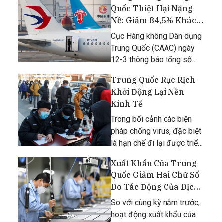
kinh tế đang chịu ảnh
Quốc Thiệt Hại Nặng
hưởng của Covid-19.
Nề: Giảm 84,5% Khách
Trong Tháng 2
Cục Hàng không Dân dụng
Trung Quốc (CAAC) ngày
12-3 thông báo tổng số
hành khách của ngành đã
Trung Quốc Rục Rịch
giảm 84,5% còn 8,34 triệu
Khởi Động Lại Nền
người trong tháng 2 so với
Kinh Tế
cùng kỳ năm ngoái vì dịch
bệnh từ virus corona chủng
Trong bối cảnh các biện
pháp chống virus, đặc biệt
là hạn chế đi lại được triển
khai rất nghiêm túc, tỷ lệ
Xuất Khẩu Của Trung
khôi phục chỉ là 80% hoặc
Quốc Giảm Hai Chữ Số
thấp hơn.
Do Tác Động Của Dịch
Covid-19
So với cùng kỳ năm trước,
hoạt động xuất khẩu của