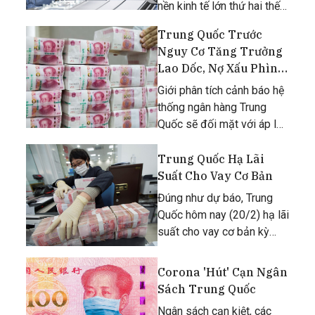
nền kinh tế lớn thứ hai thế
giới đã giảm 17,2% trong
Trung Quốc Trước
tháng Một và tháng Hai,
Nguy Cơ Tăng Trưởng
xuống mức hơn 292 tỷ
Lao Dốc, Nợ Xấu Phình
USD.
To Vì Virus Corona
Giới phân tích cảnh báo hệ
thống ngân hàng Trung
Quốc sẽ đối mặt với áp lực
cực lớn từ dịch Covid-19.
Trung Quốc Hạ Lãi
Suất Cho Vay Cơ Bản
Đúng như dự báo, Trung
Quốc hôm nay (20/2) hạ lãi
suất cho vay cơ bản kỳ
hạn một năm thêm 0,1%,
xuống 4,05%.
Corona 'Hút' Cạn Ngân
Sách Trung Quốc
Ngân sách cạn kiệt, các