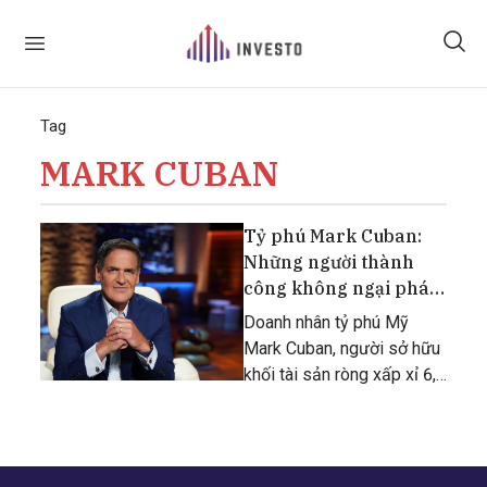
Tag
MARK CUBAN
Tỷ phú Mark Cuban:
Những người thành
công không ngại phá
sản
Doanh nhân tỷ phú Mỹ
Mark Cuban, người sở hữu
khối tài sản ròng xấp xỉ 6,5
tỷ USD, đã đưa ra lời
khuyên được rút ra từ
chính kinh nghiệm bản
thân: “Khi bạn không còn gì