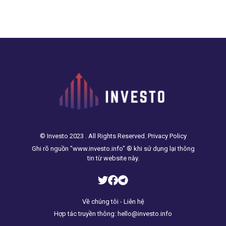
Advisory và là một nhà
nội địa, một lệnh có khả
ngoại giao trước đây của
năng tác động tới hàng
Anh, nói.
ngàn doanh nghiệp nước
ngoài. Động thái này được
đưa ra trong bối cảnh căng
thẳng thương mại leo
thang sau khi Mỹ thêm
Huawei Technologies vào
danh sách đen về xuất
khẩu.
© Investo 2023 . All Rights Reserved. Privacy Policy
Ghi rõ nguồn "www.investo.info" ® khi sử dụng lại thông
tin từ website này.
Về chúng tôi - Liên hệ
Hợp tác truyền thông: hello@investo.info