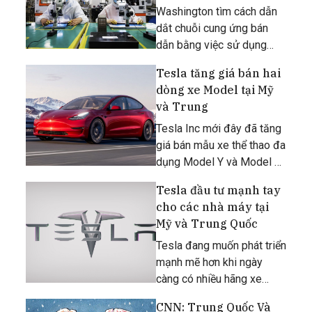
phải lựa chọn
khi áp đặt thuế bổ sung
Washington tìm cách dẫn
đối với
dắt chuỗi cung ứng bán
dẫn bằng việc sử dụng
những “rào chắn” trong
Tesla tăng giá bán hai
Đạo luật Chip.
dòng xe Model tại Mỹ
và Trung
Tesla Inc mới đây đã tăng
giá bán mẫu xe thể thao đa
dụng Model Y và Model 3
Long Range tại Mỹ thêm
Tesla đầu tư mạnh tay
1.000 USD/chiếc cùng với
cho các nhà máy tại
hai mẫu Model 3 và Model
Mỹ và Trung Quốc
Y tại Trung Quốc thêm
10.000 NDT (1.582,40
Tesla đang muốn phát triển
USD).
mạnh mẽ hơn khi ngày
càng có nhiều hãng xe
tham gia vào chiến trường
CNN: Trung Quốc Và