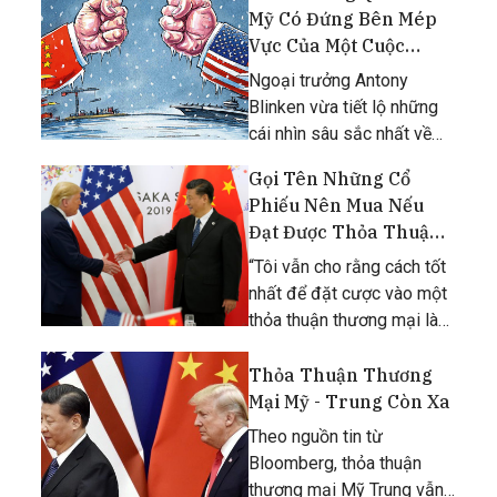
ôtô điện.
Mỹ Có Đứng Bên Mép
Vực Của Một Cuộc
Chiến Tranh Lạnh?
Ngoại trưởng Antony
Blinken vừa tiết lộ những
cái nhìn sâu sắc nhất về
chính sách đối ngoại của
Gọi Tên Những Cổ
Chính quyền Biden đối với
Phiếu Nên Mua Nếu
Trung Quốc.
Đạt Được Thỏa Thuận
Thương Mại Mỹ -
“Tôi vẫn cho rằng cách tốt
Trung
nhất để đặt cược vào một
thỏa thuận thương mại là
giả định rằng sẽ có điều gì
đó không ổn, ngay cả sau
Thỏa Thuận Thương
những diễn biến đáng
Mại Mỹ - Trung Còn Xa
mừng ngày hôm nay”, Jim
Theo nguồn tin từ
Cramer của CNBC cho hay.
Bloomberg, thỏa thuận
thương mại Mỹ Trung vẫn