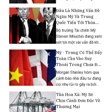
còn xa.
Đâu Là Những Vấn Đề
Ngăn Mỹ Và Trung
Quốc Tiến Tới Thỏa
Thuận Thương Mại?
Bộ trường Tài chính Mỹ
Steven Mnuchin đang xem
xét tới một vài vấn đề khó
khăn nhất mà ông cho là
Mỹ - Trung Có Thể Đẩy
đã ngăn Mỹ và Trung Quốc
Toàn Cầu Vào Suy
tiến tới một thỏa thuận.
Thoái Trong Chưa Đầy
Một Năm
Morgan Stanley hôm qua
cảnh báo nhà đầu tư đang
coi nhẹ rủi ro gây ra bởi
chiến tranh thương mại Mỹ
Tân Hoa Xã: Mỹ Sẽ
- Trung Quốc.
Chịu Cảnh Đơn Độc Về
Thương Mại