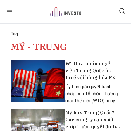
Tag
MỸ - TRUNG
WTO ra phán quyết
việc Trung Quốc áp
thuế với hàng hóa Mỹ
Ủy ban giải quyết tranh
chấp của Tổ chức Thương
mại Thế giới (WTO) ngày
16/8 thông báo họ phát
Mỹ hay Trung Quốc?
hiện thấy Trung Quốc hành
Các công ty sản xuất
động không phù hợp cho
chip trước quyết định
nghĩa vụ của tổ chức này,