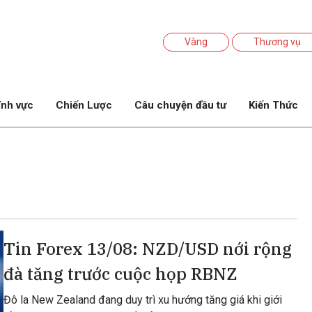
Vàng
Thương vụ
ĩnh vực
Chiến Lược
Câu chuyện đầu tư
Kiến Thức
Tin Forex 13/08: NZD/USD nới rộng
đà tăng trước cuộc họp RBNZ
Đô la New Zealand đang duy trì xu hướng tăng giá khi giới