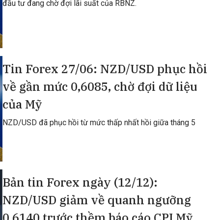
đầu tư đang chờ đợi lãi suất của RBNZ.
Tin Forex 27/06: NZD/USD phục hồi
về gần mức 0,6085, chờ đợi dữ liệu
của Mỹ
NZD/USD đã phục hồi từ mức thấp nhất hồi giữa tháng 5
Bản tin Forex ngày (12/12):
NZD/USD giảm về quanh ngưỡng
0,6140 trước thềm báo cáo CPI Mỹ