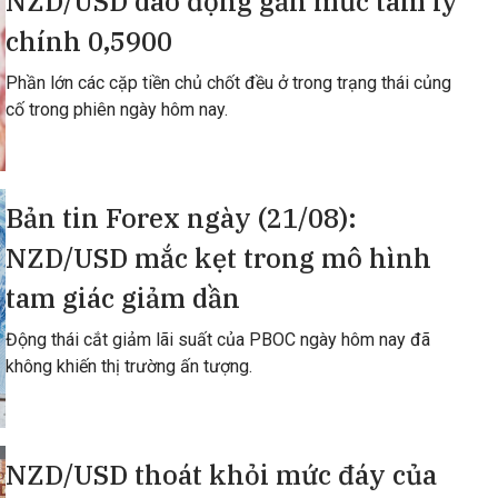
NZD/USD dao động gần mức tâm lý
chính 0,5900
Phần lớn các cặp tiền chủ chốt đều ở trong trạng thái củng
cố trong phiên ngày hôm nay.
Bản tin Forex ngày (21/08):
NZD/USD mắc kẹt trong mô hình
tam giác giảm dần
Động thái cắt giảm lãi suất của PBOC ngày hôm nay đã
không khiến thị trường ấn tượng.
NZD/USD thoát khỏi mức đáy của