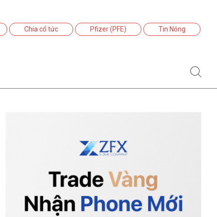
Chia cổ tức
Pfizer (PFE)
Tin Nóng