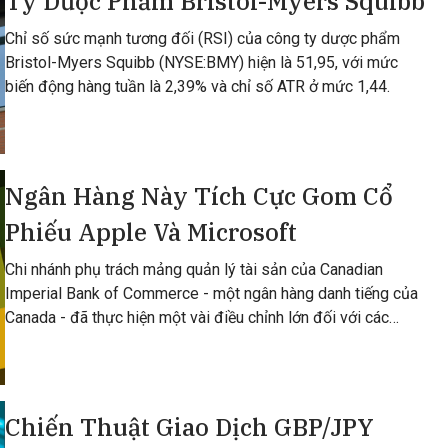
Ty Dược Phẩm Bristol-Myers Squibb
Chỉ số sức mạnh tương đối (RSI) của công ty dược phẩm
Bristol-Myers Squibb (NYSE:BMY) hiện là 51,95, với mức
biến động hàng tuần là 2,39% và chỉ số ATR ở mức 1,44.
Ngân Hàng Này Tích Cực Gom Cổ
Phiếu Apple Và Microsoft
Chi nhánh phụ trách mảng quản lý tài sản của Canadian
Imperial Bank of Commerce - một ngân hàng danh tiếng của
Canada - đã thực hiện một vài điều chỉnh lớn đối với các
khoản đầu tư vào cổ phiếu apple
Chiến Thuật Giao Dịch GBP/JPY