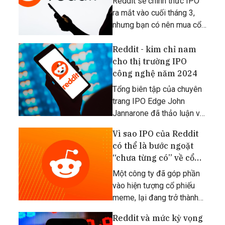
Reddit sẽ chính thức IPO
ra mắt vào cuối tháng 3,
nhưng bạn có nên mua cổ
phiếu truyền thông xã hội
khi nó mới bắt đầu giao
Reddit - kim chỉ nam
dịch và vừa mới phát hành
cho thị trường IPO
không?
công nghệ năm 2024
Tổng biên tập của chuyên
trang IPO Edge John
Jannarone đã thảo luận về
việc Reddit sẽ là đợt IPO
Vì sao IPO của Reddit
lớn nhất từ đầu năm 2024
có thể là bước ngoặt
đến nay.
“chưa từng có” về cổ
phiếu meme?
Một công ty đã góp phần
vào hiện tượng cổ phiếu
meme, lại đang trở thành
một meme thu hút nhiều
Reddit và mức kỳ vọng
sự bàn tán.