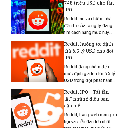
748 triệu USD cho lần
IPO
Reddit Inc và những nhà
đầu tư của công ty đang
tìm cách nâng mức huy
động lên tới 748 triệu USD
Reddit hướng tới định
cho IPO sắp diễn ra.
giá 6,5 tỷ USD cho đợt
IPO
Reddit đang nhắm đến
mức định giá lên tới 6,5 tỷ
USD trong đợt phát hành
cổ phiếu lần đầu ra công
Reddit IPO: "Tất tần
chúng (IPO).
tật" những điều bạn
cần biết
Reddit, trang web mạng xã
hội và diễn đàn lớn nhất