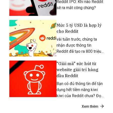
Reddit IPO: Khi nào Reddit
sẽ ra mắt công chúng?
Mức 5 tỷ USD là hợp lý
cho Reddit
vài tuần trước, chúng ta
nhận được thông tin
Reddit đã tạo ra 800 triệu
USD doanh thu dựa trên
quảng cáo trong năm
"Giải mã" sức hút từ
2023.
website giải trí hàng
đầu Reddit
Bạn có đủ thông tin để tận
dụng hết tiềm năng kiwi
kiwi của Reddit chưa? Đọc
ngay bài viết dưới đây để
Xem thêm
tìm câu trả lời, gét gô!