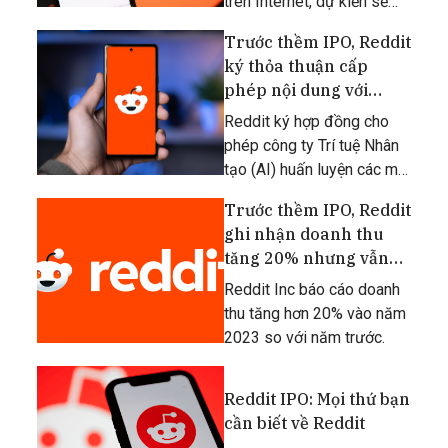
trên Internet, dự kiến ​​sẽ
sớm phát hành cổ phiếu
Trước thềm IPO, Reddit
lần đầu ra công chúng
ký thỏa thuận cấp
(IPO).
phép nội dung với
công ty AI
Reddit ký hợp đồng cho
phép công ty Trí tuệ Nhân
tạo (AI) huấn luyện các mô
hình AI dựa vào nội dung
Trước thềm IPO, Reddit
truyền thông xã hội.
ghi nhận doanh thu
tăng 20% nhưng vẫn
chưa có lãi
Reddit Inc báo cáo doanh
thu tăng hơn 20% vào năm
2023 so với năm trước.
Reddit IPO: Mọi thứ bạn
cần biết về Reddit