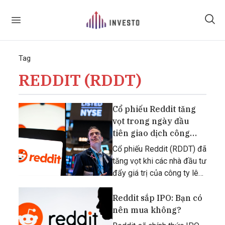
Tag
REDDIT (RDDT)
Cổ phiếu Reddit tăng
vọt trong ngày đầu
tiên giao dịch công
khai
Cổ phiếu Reddit (RDDT) đã
tăng vọt khi các nhà đầu tư
đẩy giá trị của công ty lên
mức 8,87 tỷ USD.
Reddit sắp IPO: Bạn có
nên mua không?