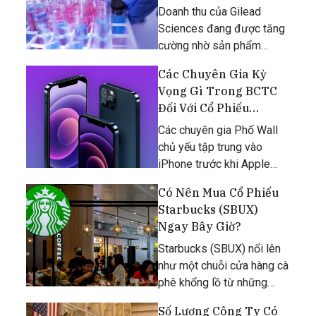
Doanh thu của Gilead
Sciences đang được tăng
cường nhờ sản phẩm
thuốc chữa trị COVID-19.
Các Chuyên Gia Kỳ
Vọng Gì Trong BCTC
Đối Với Cổ Phiếu
Apple?
Các chuyên gia Phố Wall
chủ yếu tập trung vào
iPhone trước khi Apple
báo cáo thu nhập quý
Có Nên Mua Cổ Phiếu
tháng 3 vào cuối phiên
Starbucks (SBUX)
giao dịch thứ tư, ngày
Ngay Bây Giờ?
28/04.
Starbucks (SBUX) nổi lên
như một chuỗi cửa hàng cà
phê khổng lồ từ những
năm 1990 và lớn mạnh
Số Lượng Công Ty Có