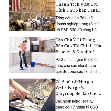
không ngừng, từ một cửa
Thành Tích Vượt Ước
hàng nhỏ thành một thương
Tính Thu Nhập Tăng
hiệu quốc tế.
Cao
Tổng cộng có 78% số
doanh nghiệp trong rổ chỉ
số S&P 500 đã công bố
BCTC với những thành tích
Cần Chú Ý Gì Trong
đánh bại ước tính doanh
Báo Cáo Tài Chính Của
thu đồng thuận. [caption
Procter & Gamble?
id="attachment_113332"
align="aligncenter" width="
P&G sẽ cần giải tỏa khúc
mắc cho các nhà đầu tư
qua đợt báo cáo tài chính
trong tuần này. [caption
Cổ Phiếu JPMorgan,
id="attachment_110854"
Wells Fargo Và
align="aligncenter"
Citigroup Sẽ Báo Cáo
width="1620"] Cần Chú Ý
Thu Nhập Mạnh Mẽ
Gì Trong Báo C
Các ngân hàng Hoa Kỳ
đang có 17 nghìn tỷ USD