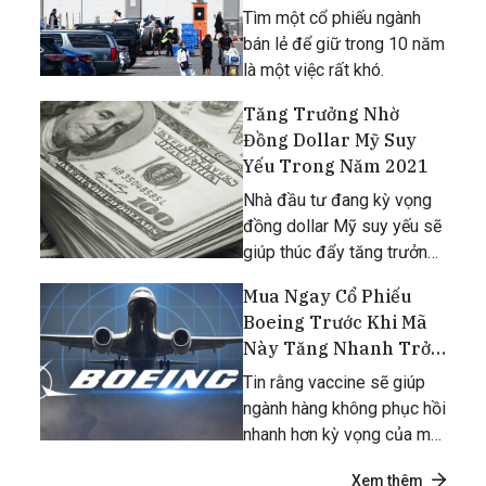
Năm Tới
Tìm một cổ phiếu ngành
bán lẻ để giữ trong 10 năm
là một việc rất khó.
Tăng Trưởng Nhờ
Đồng Dollar Mỹ Suy
Yếu Trong Năm 2021
Nhà đầu tư đang kỳ vọng
đồng dollar Mỹ suy yếu sẽ
giúp thúc đẩy tăng trưởng
trên mọi thị trường, từ
Mua Ngay Cổ Phiếu
chứng khoán Hoa Kỳ đến
Boeing Trước Khi Mã
các thị trường mới nổi và
Này Tăng Nhanh Trở
các kim loại công nghiệp
Lại
Tin rằng vaccine sẽ giúp
trong năm 2021. [captio
ngành hàng không phục hồi
nhanh hơn kỳ vọng của mọi
người.
Xem thêm