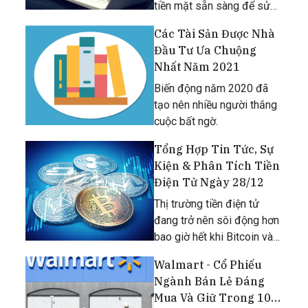
tiền mặt sẵn sàng để sử
dụng. [caption
Các Tài Sản Được Nhà
id="attachment_110651"
Đầu Tư Ưa Chuộng
align="aligncenter"
Nhất Năm 2021
width="1200"] Cổ Phiếu
JPMorgan, Wells Fargo Và
Biến động năm 2020 đã
Citigroup Sẽ Báo Cáo T
tạo nên nhiều người thắng
cuộc bất ngờ.
Tổng Hợp Tin Tức, Sự
Kiện & Phân Tích Tiền
Điện Tử Ngày 28/12
Thị trường tiền điện tử
đang trở nên sôi động hơn
bao giờ hết khi Bitcoin và
nhiều Altcoin khác liên tiếp
Walmart - Cổ Phiếu
lập đỉnh mới.
Ngành Bán Lẻ Đáng
Mua Và Giữ Trong 10