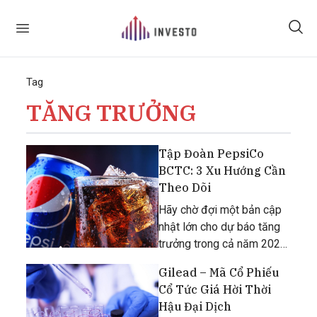
Tag
TĂNG TRƯỞNG
Tập Đoàn PepsiCo
BCTC: 3 Xu Hướng Cần
Theo Dõi
Hãy chờ đợi một bản cập
nhật lớn cho dự báo tăng
trưởng trong cả năm 2021
của tập đoàn PepsiCo vào
Gilead – Mã Cổ Phiếu
thứ ba, ngày 13 tháng 7.
Cổ Tức Giá Hời Thời
Hậu Đại Dịch