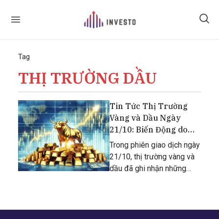
Tag
THỊ TRƯỜNG DẦU
Tin Tức Thị Trường
Vàng và Dầu Ngày
21/10: Biến Động do
Căng Thẳng Địa Chính
Trong phiên giao dịch ngày
Trị
21/10, thị trường vàng và
dầu đã ghi nhận những
biến động mạnh mẽ, chủ
yếu do lo ngại về tình hình
địa chính trị tại Trung Đông
và các yếu tố kinh tế vĩ mô